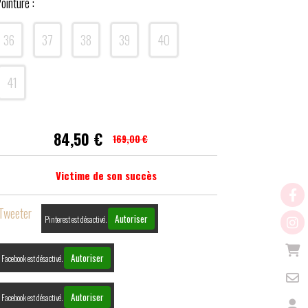
ointure :
36
37
38
39
40
41
84,50
€
169,00 €
Victime de son succès
Tweeter
Autoriser
Pinterest est désactivé.
Autoriser
Facebook est désactivé.
Autoriser
Facebook est désactivé.