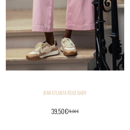
JEAN ATLANTA ROSE BABY
39,50
€
79,00
€