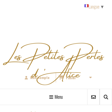
Panneau de gestion des cookies
Langue
▼
Mon compte
Panier
Menu