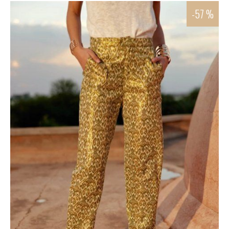
-57 %