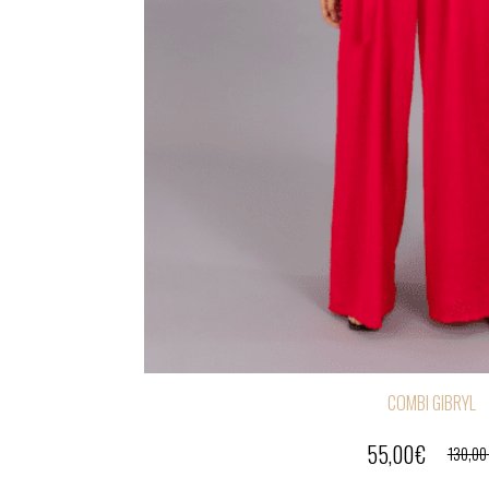
COMBI GIBRYL
55,00
€
130,00