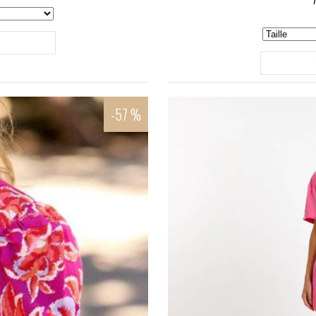
r
-57 %