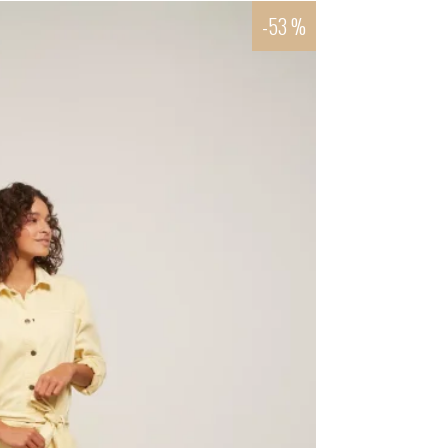
-53 %