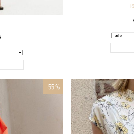
R
€
r
-55 %