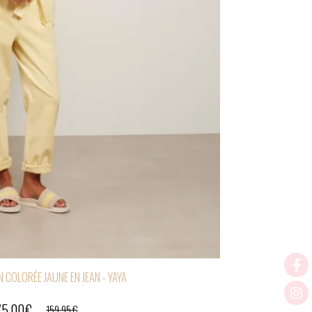
 COLORÉE JAUNE EN JEAN - YAYA
75,00
€
159,95
€