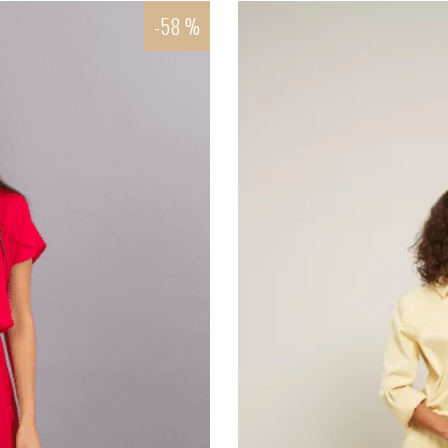
-58 %