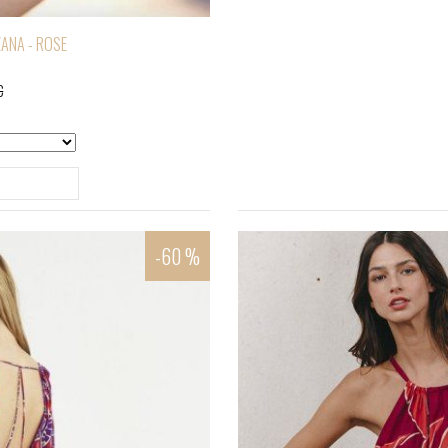
ZANA - ROSE
€
r
-60 %