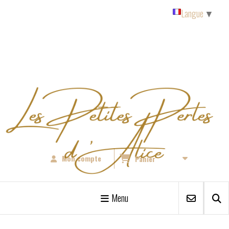
Panneau de gestion des cookies
Langue
▼
Mon compte
Panier
Menu