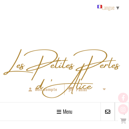
Panneau de gestion des cookies
Langue
▼
Mon compte
Panier
Menu