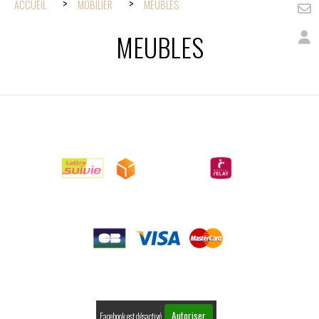
ACCUEIL
MOBILIER
MEUBLES
MEUBLES

LIVRAISONS

PAIEMENTS

RETOURS
Autoriser
Facebook est désactivé.