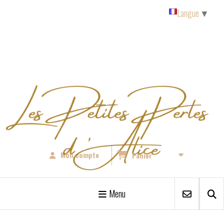
Panneau de gestion des cookies
Langue
▼
Mon compte
Panier
Menu