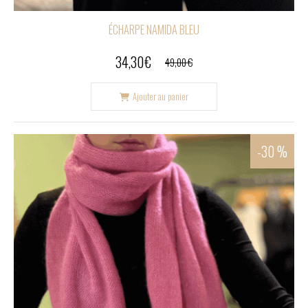
ÉCHARPE NAMIDA BLEU
34,30
€
49,00
€
Ajouter au panier
-30 %