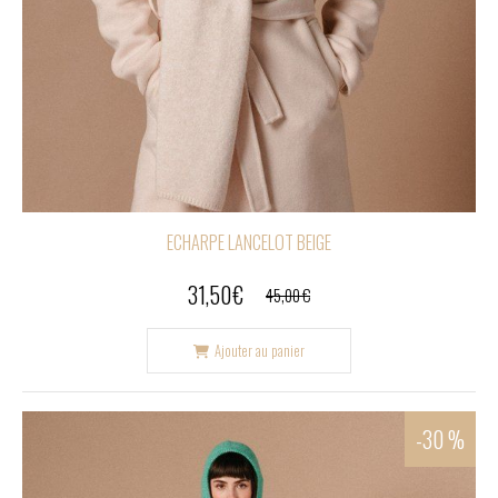
ECHARPE LANCELOT BEIGE
31,50
€
45,00
€
Ajouter au panier
-30 %