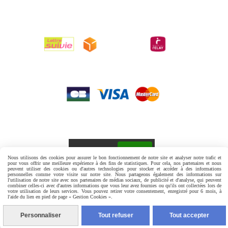

LIVRAISONS

PAIEMENTS

RETOURS
Autoriser
Facebook est désactivé.
Nous utilisons des cookies pour assurer le bon fonctionnement de notre site et analyser notre trafic et
pour vous offrir une meilleure expérience à des fins de statistiques. Pour cela, nos partenaires et nous
peuvent utiliser des cookies ou d'autres technologies pour stocker et accéder à des informations
personnelles comme votre visite sur notre site. Nous partageons également des informations sur
MENTIONS LÉGALES
CONDITIONS GÉNÉRALES DE VENTE
l'utilisation de notre site avec nos partenaires de médias sociaux, de publicité et d'analyse, qui peuvent
combiner celles-ci avec d'autres informations que vous leur avez fournies ou qu'ils ont collectées lors de
votre utilisation de leurs services. Vous pouvez retirer votre consentement, enregistré pour 6 mois, à
l'aide du lien en pied de page « Gestion Cookies ».
GESTION COOKIES
MON COMPTE
Personnaliser
Tout refuser
Tout accepter