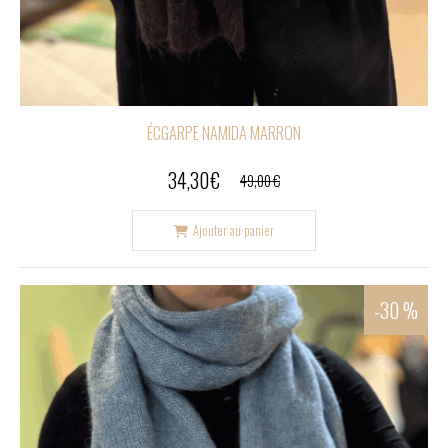
ÉCGARPE NAMIDA MARRON
34,30
€
49,00
€
Ajouter au panier
-30 %