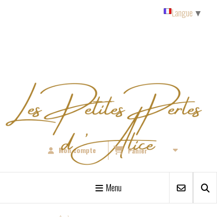
Panneau de gestion des cookies
Langue
▼
Mon compte
Panier
Menu