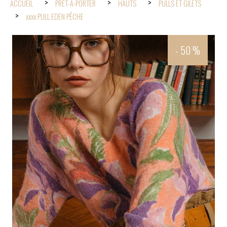
ACCUEIL
PRÊT-À-PORTER
HAUTS
PULLS ET GILETS
xxxx PULL EDEN PÊCHE
- 50 %