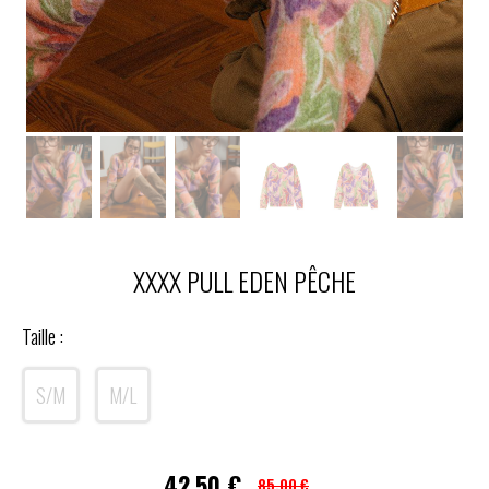
XXXX PULL EDEN PÊCHE
Taille :
S/M
M/L
42,50
€
85,00 €