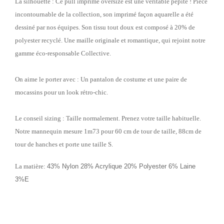
La silhouette : Ce pull imprimé oversize est une véritable pépite ! Pièce
incontournable de la collection, son imprimé façon aquarelle a été
dessiné par nos équipes. Son tissu tout doux est composé à 20% de
polyester recyclé. Une maille originale et romantique, qui rejoint notre
gamme éco-responsable Collective.
On aime le porter avec : Un pantalon de costume et une paire de
mocassins pour un look rétro-chic.
Le conseil sizing : Taille normalement. Prenez votre taille habituelle.
Notre mannequin mesure 1m73 pour 60 cm de tour de taille, 88cm de
tour de hanches et porte une taille S.
La matiè
re:
43% Nylon 28% Acrylique 20% Polyester 6% Laine
3%E