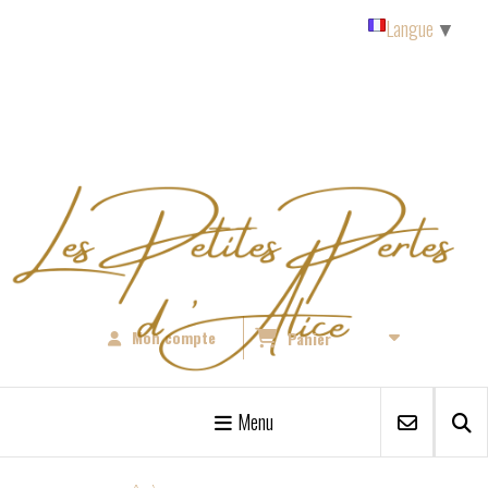
Panneau de gestion des cookies
Langue
▼
Mon compte
Panier
Menu