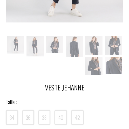
VESTE JEHANNE
Taille :
34
36
38
40
42