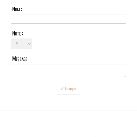
Nom :
Note :
Message :
Envoyer

LIVRAISONS