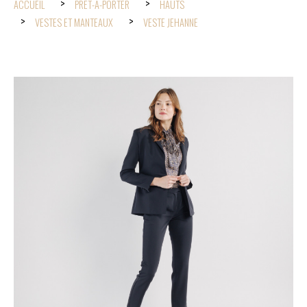
ACCUEIL
PRÊT-À-PORTER
HAUTS
VESTES ET MANTEAUX
VESTE JEHANNE