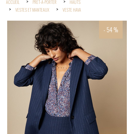
ACCUEIL
PRÊT-À-PORTER
HAUTS
VESTES ET MANTEAUX
VESTE HAVA
- 54 %