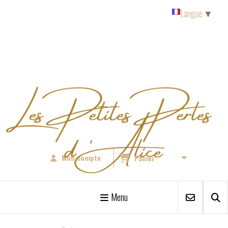
Panneau de gestion des cookies
Langue
▼
Mon compte
Panier
Menu