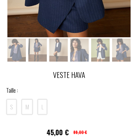
VESTE HAVA
Taille :
S
M
L
45,00
€
99,00 €