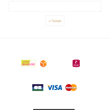
Envoyer

LIVRAISONS

PAIEMENTS

RETOURS