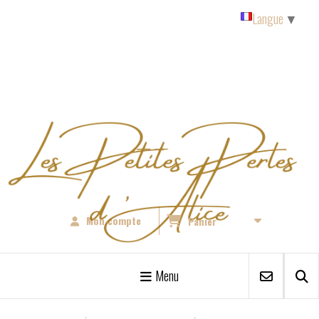
Panneau de gestion des cookies
Langue
▼
Mon compte
Panier
Menu