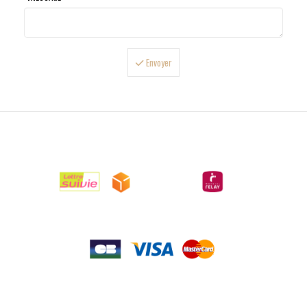
Envoyer

LIVRAISONS

PAIEMENTS

RETOURS