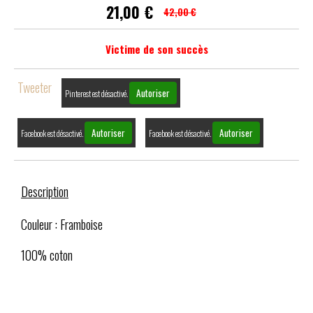
21,00
€
42,00 €
Victime de son succès
Tweeter
Autoriser
Pinterest est désactivé.
Autoriser
Autoriser
Facebook est désactivé.
Facebook est désactivé.
Description
Couleur : Framboise
100% coton