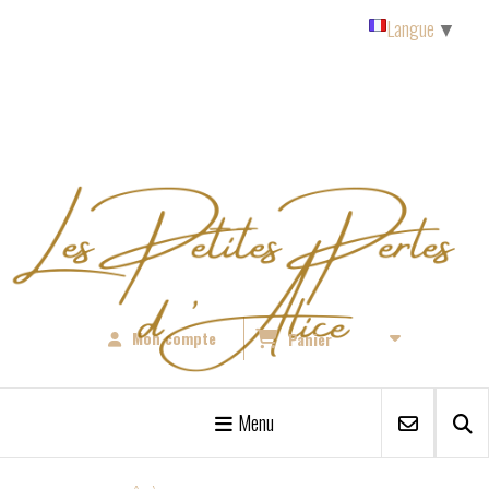
Panneau de gestion des cookies
Langue
▼
Mon compte
Panier
Menu