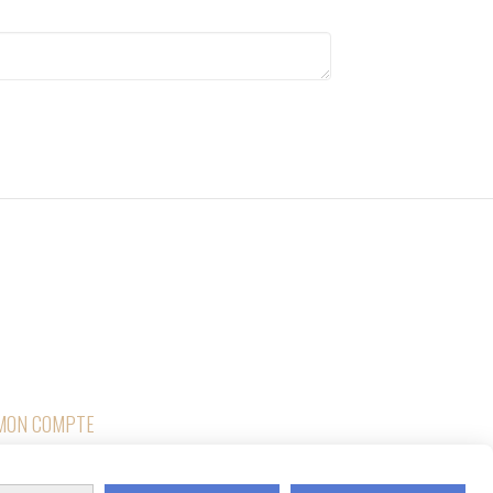

RETOURS
MON COMPTE