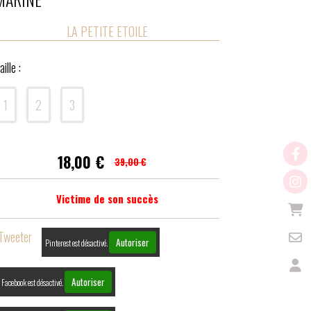
LA PETITE ETOILE
aille :
1
2
3
18,00
€
39,00 €
Victime de son succès
Tweeter
Autoriser
Pinterest est désactivé.
Autoriser
Facebook est désactivé.