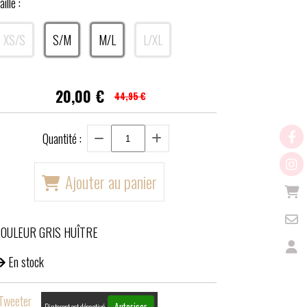
aille :
XS/S
S/M
M/L
L/XL
20,00
€
44,95 €
Quantité :
Ajouter au panier
OULEUR GRIS HUÎTRE
En stock
Tweeter
Autoriser
Pinterest est désactivé.