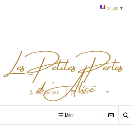
Panneau de gestion des cookies
Langue
▼
Mon compte
Panier
Menu