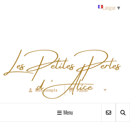
Panneau de gestion des cookies
Langue
▼
Mon compte
Panier
Menu