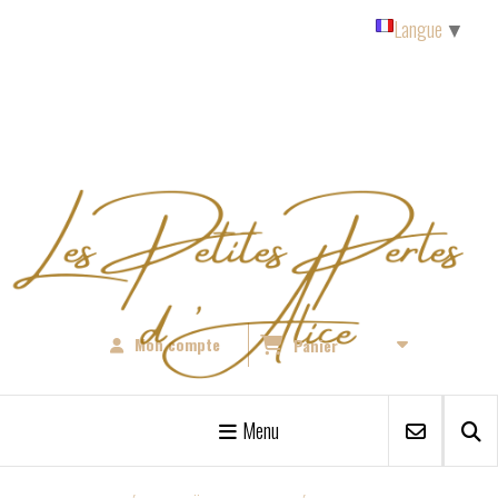
Panneau de gestion des cookies
Langue
▼
Mon compte
Panier
Menu