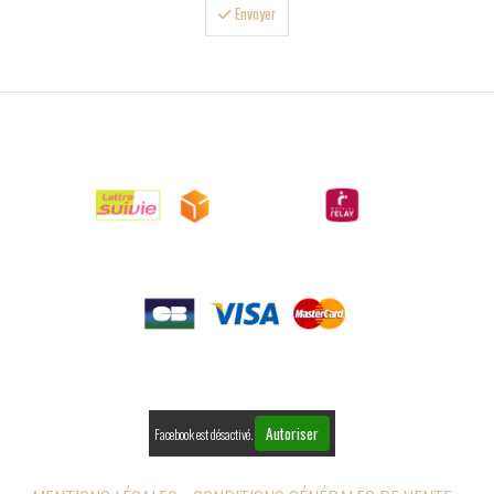
Envoyer

LIVRAISONS

PAIEMENTS

RETOURS
Autoriser
Facebook est désactivé.