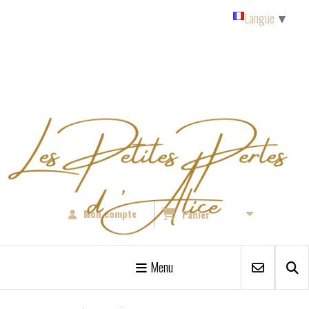
Panneau de gestion des cookies
Langue
▼
Mon compte
Panier
Menu