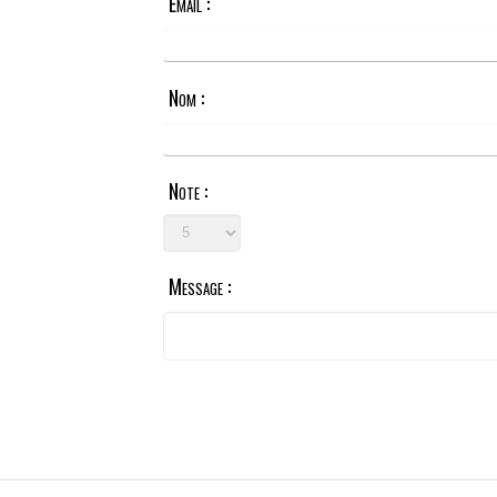
Email :
Nom :
Note :
Message :