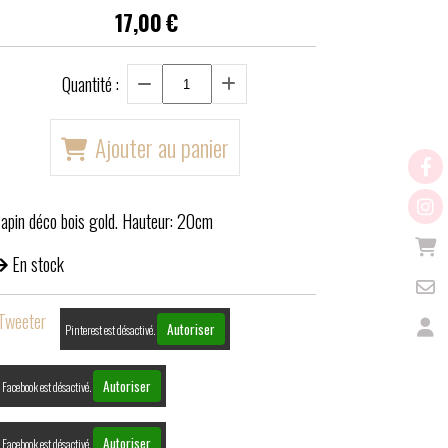
17,00
€
Quantité :
Ajouter au panier
apin déco bois gold. Hauteur: 20cm
En stock
Tweeter
Autoriser
Pinterest est désactivé.
Autoriser
Facebook est désactivé.
Autoriser
Facebook est désactivé.