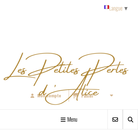
Panneau de gestion des cookies
Langue
▼
Mon compte
Panier
Menu