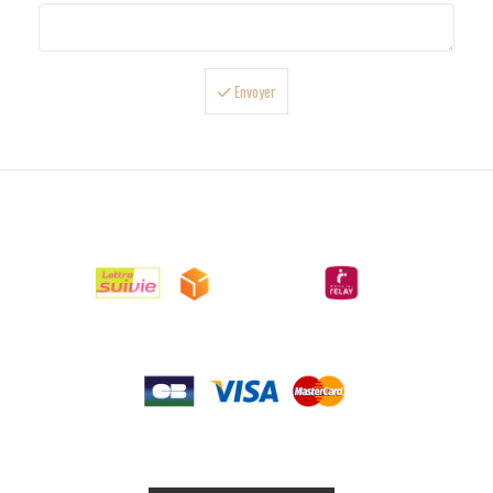
Envoyer

LIVRAISONS

PAIEMENTS

RETOURS