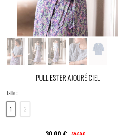
PULL ESTER AJOURÉ CIEL
Taille :
1
2
30,00
€
69,00 €