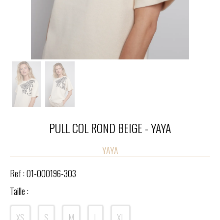
PULL COL ROND BEIGE - YAYA
YAYA
Ref :
01-000196-303
Taille :
XS
S
M
L
XL