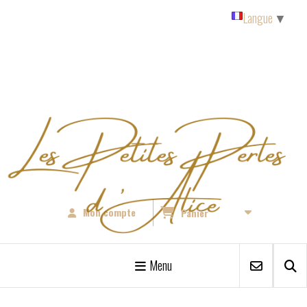
Panneau de gestion des cookies
Langue
▼
Mon compte
Panier
Menu