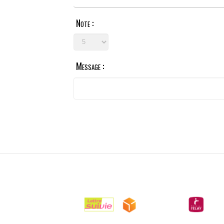
Note :
Message :

LIVRAISONS