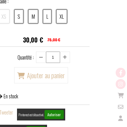
aille :
XS
S
M
L
XL
30,00
€
75,00 €
Quantité :
Ajouter au panier
En stock
Tweeter
Autoriser
Pinterest est désactivé.