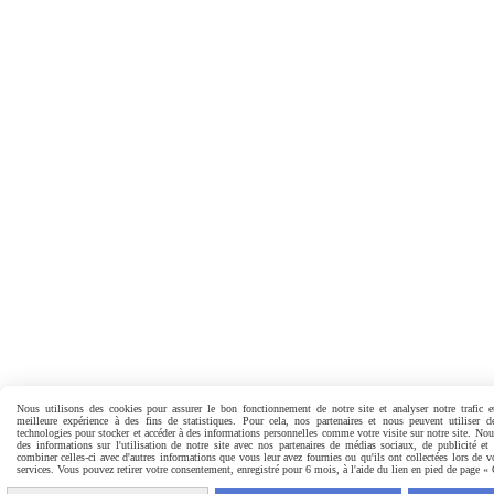
Nous utilisons des cookies pour assurer le bon fonctionnement de notre site et analyser notre trafic e
meilleure expérience à des fins de statistiques. Pour cela, nos partenaires et nous peuvent utiliser d
technologies pour stocker et accéder à des informations personnelles comme votre visite sur notre site. No
des informations sur l'utilisation de notre site avec nos partenaires de médias sociaux, de publicité et
combiner celles-ci avec d'autres informations que vous leur avez fournies ou qu'ils ont collectées lors de vo
services. Vous pouvez retirer votre consentement, enregistré pour 6 mois, à l'aide du lien en pied de page «