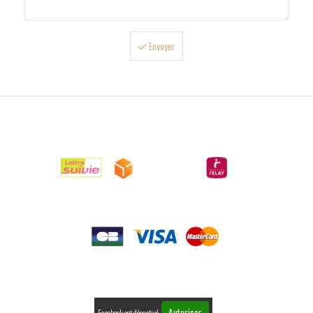
Envoyer

LIVRAISONS

PAIEMENTS

RETOURS
Autoriser
Facebook est désactivé.