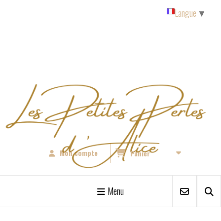
Panneau de gestion des cookies
Langue
▼
Mon compte
Panier
Menu