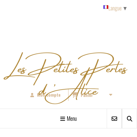
Panneau de gestion des cookies
Langue
▼
Mon compte
Panier
Menu