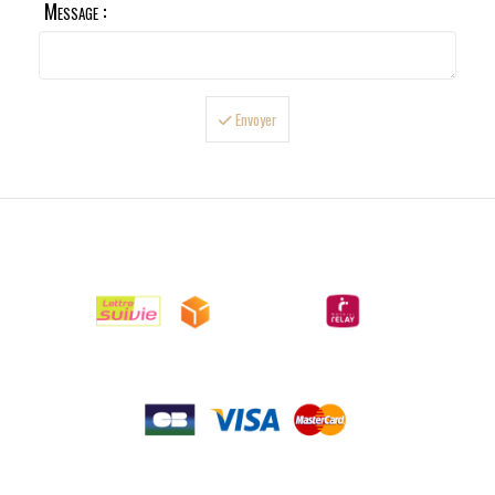
Message :
Envoyer

LIVRAISONS

PAIEMENTS

RETOURS