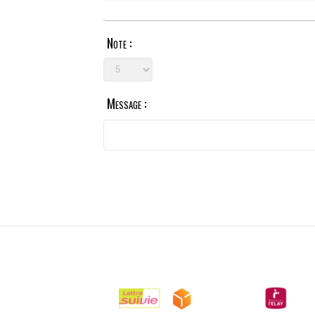
Note :
Message :

LIVRAISONS