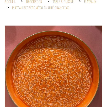
ACCUEIL
DÉCORATION
TABLE & CUISINE
PLATEAUX
PLATEAU BERBÈRE MÉTAL ÉMAILLÉ ORANGE XXL