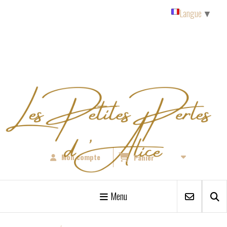
Panneau de gestion des cookies
Langue
▼
Mon compte
Panier
Menu