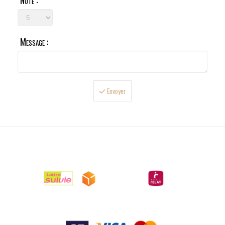
Note :
Message :
Envoyer

LIVRAISONS

PAIEMENTS