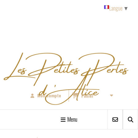
Panneau de gestion des cookies
Langue
▼
Mon compte
Panier
Menu