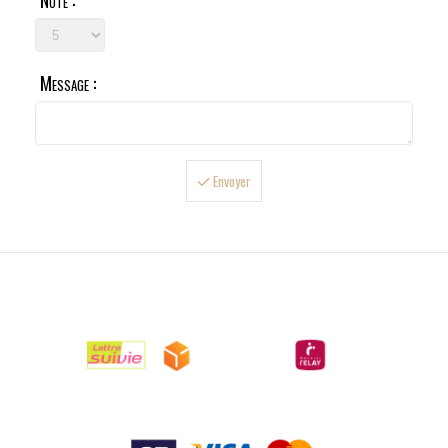
Note :
Message :
Envoyer

LIVRAISONS

PAIEMENTS