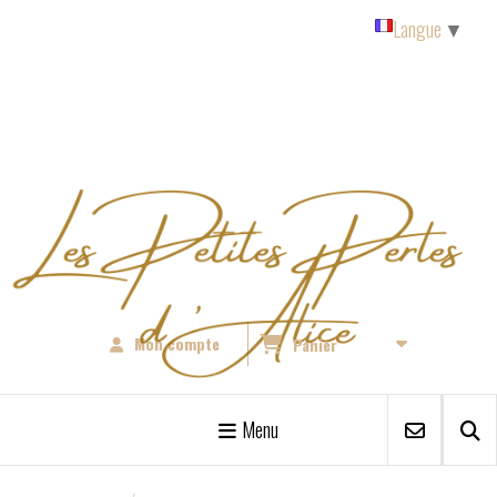
Panneau de gestion des cookies
Langue
▼
Mon compte
Panier
Menu