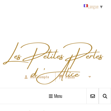
Panneau de gestion des cookies
Langue
▼
Mon compte
Panier
Menu