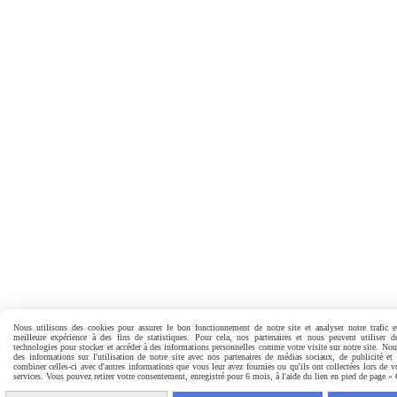
Nous utilisons des cookies pour assurer le bon fonctionnement de notre site et analyser notre trafic e
meilleure expérience à des fins de statistiques. Pour cela, nos partenaires et nous peuvent utiliser d
technologies pour stocker et accéder à des informations personnelles comme votre visite sur notre site. No
des informations sur l'utilisation de notre site avec nos partenaires de médias sociaux, de publicité et
combiner celles-ci avec d'autres informations que vous leur avez fournies ou qu'ils ont collectées lors de vo
services. Vous pouvez retirer votre consentement, enregistré pour 6 mois, à l'aide du lien en pied de page «