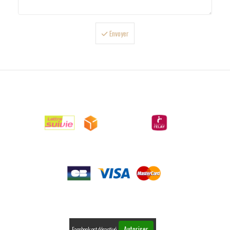
Envoyer

LIVRAISONS

PAIEMENTS

RETOURS
Autoriser
Facebook est désactivé.