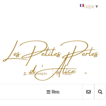
Panneau de gestion des cookies
Langue
▼
Mon compte
Panier
Menu