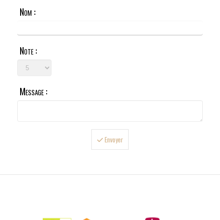
Nom :
Note :
Message :
Envoyer

LIVRAISONS