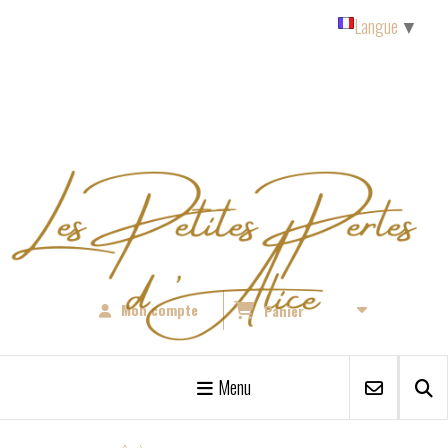
Panneau de gestion des cookies
Langue
▼
Mon compte
Panier
Menu