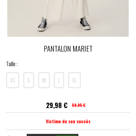
PANTALON MARIET
Taille :
XS
S
M
L
XL
29,98
€
59,95 €
Victime de son succès