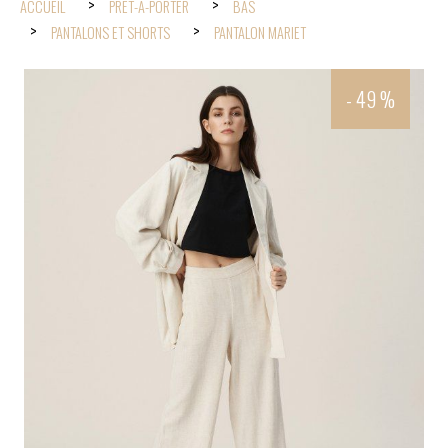
ACCUEIL
PRÊT-À-PORTER
BAS
PANTALONS ET SHORTS
PANTALON MARIET
- 49 %