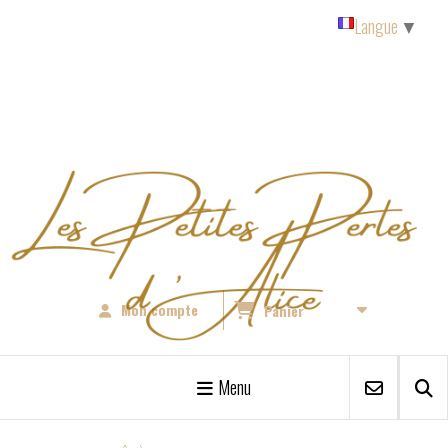
Panneau de gestion des cookies
Langue
▼
Mon compte
Panier
Menu