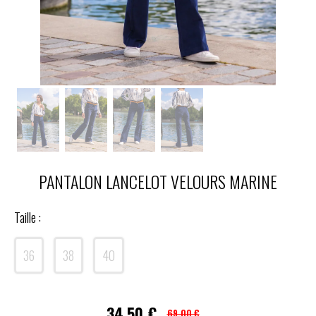
PANTALON LANCELOT VELOURS MARINE
Taille :
36
38
40
34,50
€
69,00 €