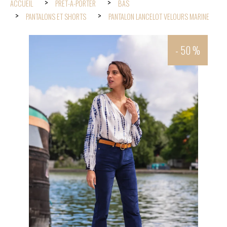
ACCUEIL
PRÊT-À-PORTER
BAS
PANTALONS ET SHORTS
PANTALON LANCELOT VELOURS MARINE
- 50 %