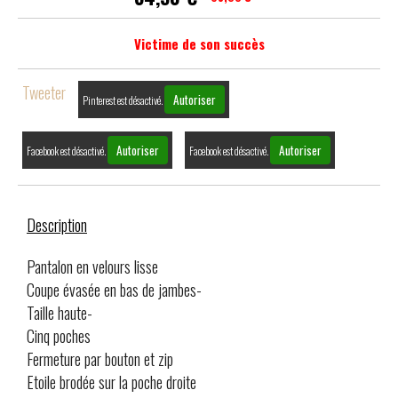
Victime de son succès
Tweeter
Autoriser
Pinterest est désactivé.
Autoriser
Autoriser
Facebook est désactivé.
Facebook est désactivé.
Description
Pantalon en velours lisse
Coupe évasée en bas de jambes
-
Taille haute
-
Cinq poches
Fermeture par bouton et zip
Etoile brodée sur la poche droite