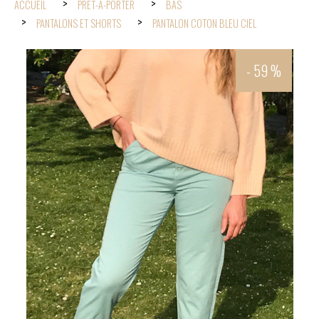
ACCUEIL
PRÊT-À-PORTER
BAS
PANTALONS ET SHORTS
PANTALON COTON BLEU CIEL
- 59 %