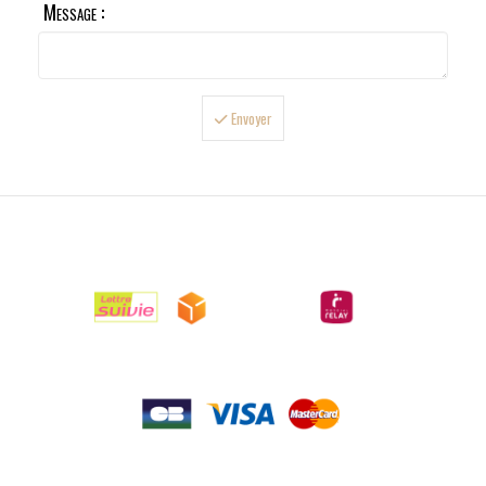
Message :
Envoyer

LIVRAISONS

PAIEMENTS

RETOURS