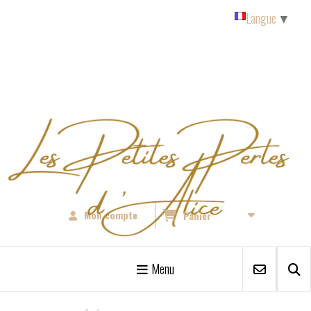
Panneau de gestion des cookies
Langue
▼
Mon compte
Panier
Menu