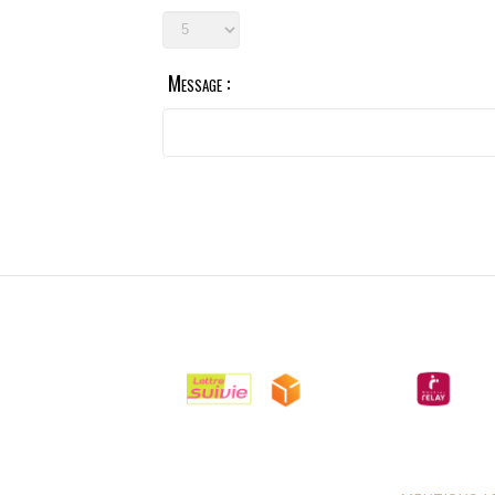
Message :

LIVRAISONS