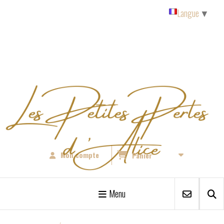
Panneau de gestion des cookies
Langue
▼
Mon compte
Panier
Menu