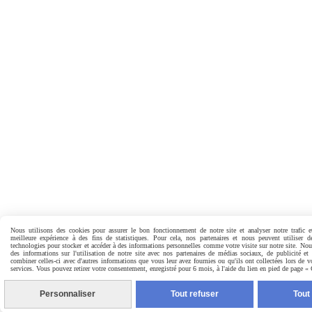
Nous utilisons des cookies pour assurer le bon fonctionnement de notre site et analyser notre trafic e
meilleure expérience à des fins de statistiques. Pour cela, nos partenaires et nous peuvent utiliser d
technologies pour stocker et accéder à des informations personnelles comme votre visite sur notre site. No
des informations sur l'utilisation de notre site avec nos partenaires de médias sociaux, de publicité et
combiner celles-ci avec d'autres informations que vous leur avez fournies ou qu'ils ont collectées lors de vo
services. Vous pouvez retirer votre consentement, enregistré pour 6 mois, à l'aide du lien en pied de page «
Personnaliser
Tout refuser
Tout