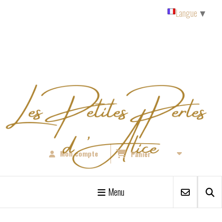
Panneau de gestion des cookies
Langue
▼
Mon compte
Panier
Menu