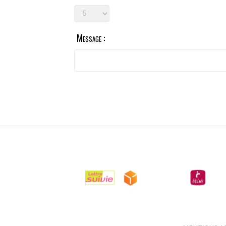
Message :

LIVRAISONS