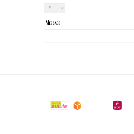
Message :

LIVRAISONS