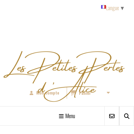
Panneau de gestion des cookies
Langue
▼
Mon compte
Panier
Menu