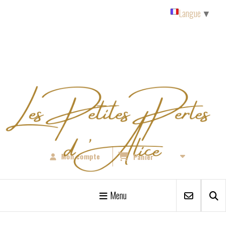
Panneau de gestion des cookies
Langue
▼
Mon compte
Panier
Menu