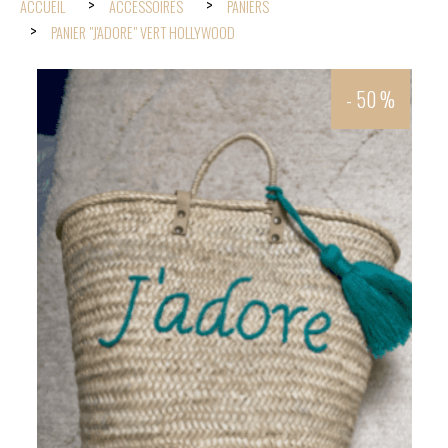
ACCUEIL
ACCESSOIRES
PANIERS
PANIER "J'ADORE" VERT HOLLYWOOD
- 50 %