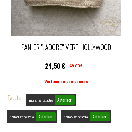
PANIER "J'ADORE" VERT HOLLYWOOD
24,50
€
49,00
€
Victime de son succès
Tweeter
Autoriser
Pinterest est désactivé.
Autoriser
Autoriser
Facebook est désactivé.
Facebook est désactivé.