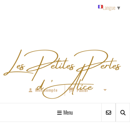
Panneau de gestion des cookies
Langue
▼
Mon compte
Panier
Menu