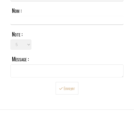
Nom :
Note :
Message :
Envoyer

LIVRAISONS