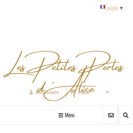
Panneau de gestion des cookies
Langue
▼
Mon compte
Panier
Menu