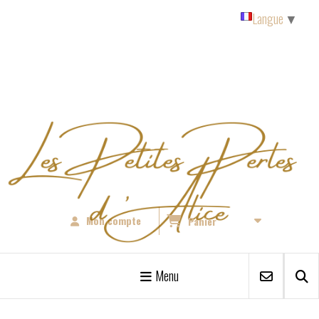
Panneau de gestion des cookies
Langue
▼
Mon compte
Panier
Menu