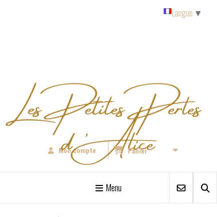
Panneau de gestion des cookies
Langue
▼
Mon compte
Panier
Menu