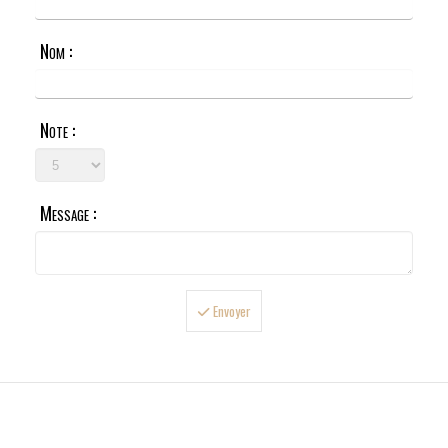
Nom :
Note :
Message :
Envoyer

LIVRAISONS