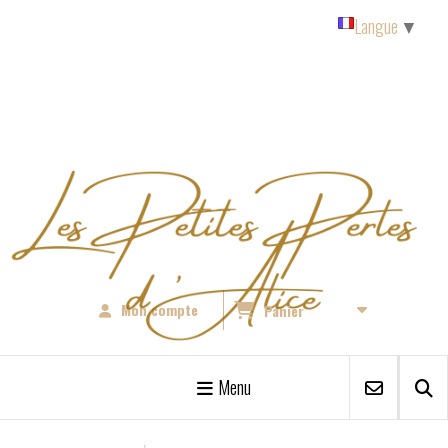
Panneau de gestion des cookies
Langue
▼
Mon compte
Panier
Menu