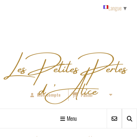
Panneau de gestion des cookies
Langue
▼
Mon compte
Panier
Menu