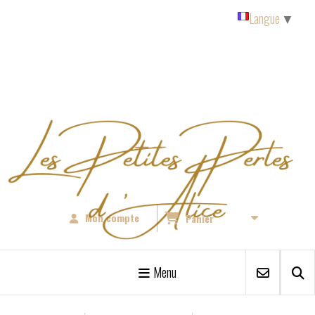
Panneau de gestion des cookies
Langue
▼
Mon compte
Panier
Menu