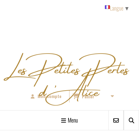
Panneau de gestion des cookies
Langue
▼
Mon compte
Panier
Menu