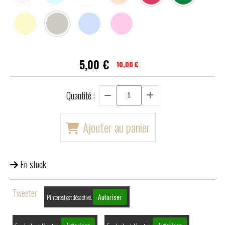
5,00
€
10,00 €
Quantité :
Ajouter au panier
En stock
Tweeter
Autoriser
Pinterest est désactivé.