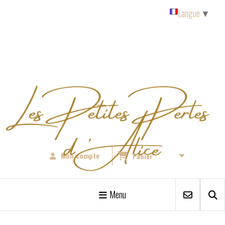
Panneau de gestion des cookies
Langue
▼
Mon compte
Panier
Menu